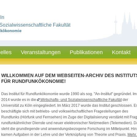
ln
 Sozialwissenschaftliche Fakultät
unkökonomie
elles
Veranstaltungen
Publikationen
Kontakt
WILLKOMMEN AUF DEM WEBSEITEN-ARCHIV DES INSTITUT
FÜR RUNDFUNKÖKONOMIE!
Das Institut für Rundfunkökonomie wurde 1990 als sog. "An-Institut" gegründet. Im 
2014 wurde es in die
Wirtschafts- und Sozialwissenschaftliche Fakultät
der
Universität zu Köln eingegliedert. Im März 2017 wurde das Institut geschlossen. E
beschäftigte sich mit betriebs- und volkswirtschaftlichen Fragestellungen des
Rundfunks (Hörfunk und Fernsehen) im Zuge der Digitalisierung verstärkt mit Fra
rundfunkähnlicher Dienste und neuer elektronischer Netzmedien (Telemedien). D
steht die grundlegende und anwendungsbezogene Forschung im Mittelpunkt. Hi
kamen Aufgaben in der Lehre und der Verknüpfung von Theorie und Praxis.
Mehr..