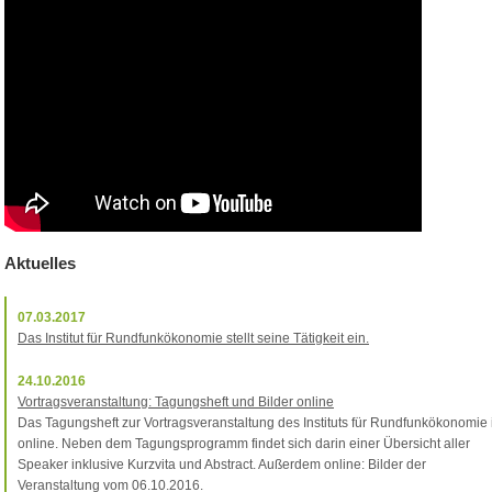
Aktuelles
07.03.2017
Das Institut für Rundfunkökonomie stellt seine Tätigkeit ein.
24.10.2016
Vortragsveranstaltung: Tagungsheft und Bilder online
Das Tagungsheft zur Vortragsveranstaltung des Instituts für Rundfunkökonomie i
online. Neben dem Tagungsprogramm findet sich darin einer Übersicht aller
Speaker inklusive Kurzvita und Abstract. Außerdem online: Bilder der
Veranstaltung vom 06.10.2016.