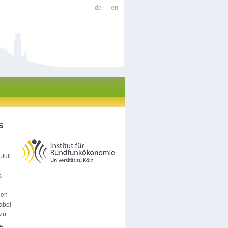
de
en
S
Juli
s
gen
abei
nzu
.